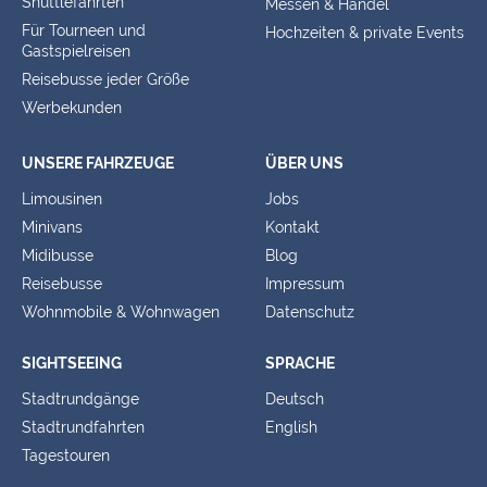
Shuttlefahrten
Messen & Handel
Für Tourneen und
Hochzeiten & private Events
Gastspielreisen
Reisebusse jeder Größe
Werbekunden
UNSERE FAHRZEUGE
ÜBER UNS
Limousinen
Jobs
Minivans
Kontakt
Midibusse
Blog
Reisebusse
Impressum
Wohnmobile & Wohnwagen
Datenschutz
SIGHTSEEING
SPRACHE
Stadtrundgänge
Deutsch
Stadtrundfahrten
English
Tagestouren