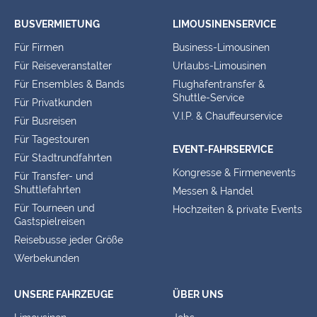
BUSVERMIETUNG
LIMOUSINENSERVICE
Für Firmen
Business-Limousinen
Für Reiseveranstalter
Urlaubs-Limousinen
Für Ensembles & Bands
Flughafentransfer &
Shuttle-Service
Für Privatkunden
V.I.P. & Chauffeurservice
Für Busreisen
Für Tagestouren
EVENT-FAHRSERVICE
Für Stadtrundfahrten
Kongresse & Firmenevents
Für Transfer- und
Shuttlefahrten
Messen & Handel
Für Tourneen und
Hochzeiten & private Events
Gastspielreisen
Reisebusse jeder Größe
Werbekunden
UNSERE FAHRZEUGE
ÜBER UNS