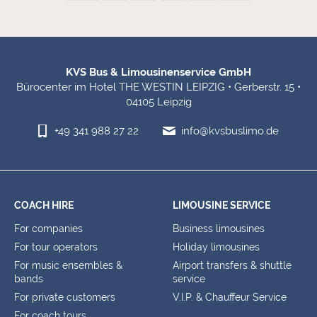
Footer Information
KVS Bus & Limousinenservice GmbH
Bürocenter im Hotel THE WESTIN LEIPZIG • Gerberstr. 15 •
04105 Leipzig
+49 341 988 27 22
info@kvsbuslimo.de
COACH HIRE
LIMOUSINE SERVICE
For companies
Business limousines
For tour operators
Holiday limousines
For music ensembles &
Airport transfers & shuttle
bands
service
For private customers
V.I.P. & Chauffeur Service
For coach tours