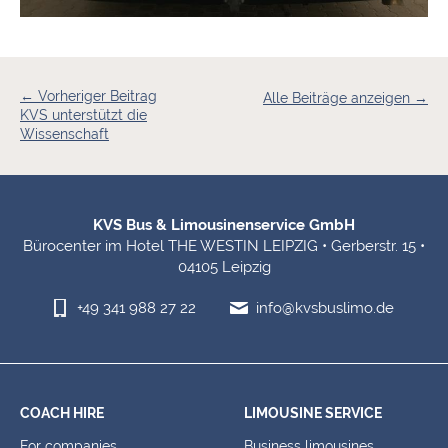
← Vorheriger Beitrag
Alle Beiträge anzeigen →
KVS unterstützt die
Wissenschaft
Footer Information
KVS Bus & Limousinenservice GmbH
Bürocenter im Hotel THE WESTIN LEIPZIG • Gerberstr. 15 •
04105 Leipzig
+49 341 988 27 22
info@kvsbuslimo.de
COACH HIRE
LIMOUSINE SERVICE
For companies
Business limousines