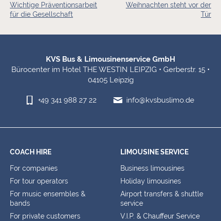
Wichtige Präventionsarbeit
Weihnachten steht vor der
für die Gesellschaft
Tür
Footer Information
KVS Bus & Limousinenservice GmbH
Bürocenter im Hotel THE WESTIN LEIPZIG • Gerberstr. 15 •
04105 Leipzig
+49 341 988 27 22
info@kvsbuslimo.de
COACH HIRE
LIMOUSINE SERVICE
For companies
Business limousines
For tour operators
Holiday limousines
For music ensembles &
Airport transfers & shuttle
bands
service
For private customers
V.I.P. & Chauffeur Service