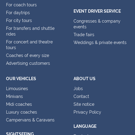
For coach tours
EVENT DRIVER SERVICE
For daytrips
For city tours
Congresses & company
events
For transfers and shuttle
rides
Trade fairs
For concert and theatre
Weddings & private events
tours
Coaches of every size
Advertising customers
OUR VEHICLES
ABOUT US
Limousines
Jobs
Minivans
Contact
Midi coaches
Site notice
Luxury coaches
Privacy Policy
Campervans & Caravans
LANGUAGE
SIGHTSEEING