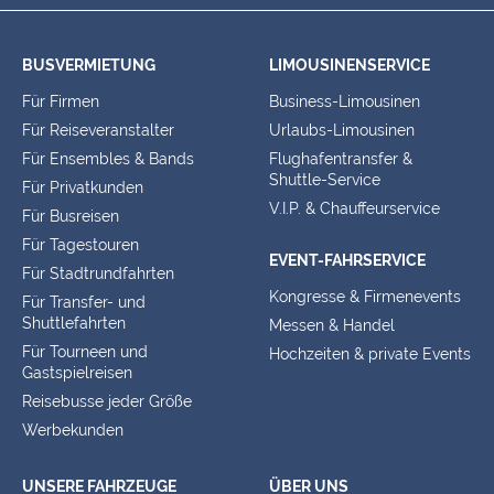
BUSVERMIETUNG
LIMOUSINENSERVICE
Für Firmen
Business-Limousinen
Für Reiseveranstalter
Urlaubs-Limousinen
Für Ensembles & Bands
Flughafentransfer &
Shuttle-Service
Für Privatkunden
V.I.P. & Chauffeurservice
Für Busreisen
Für Tagestouren
EVENT-FAHRSERVICE
Für Stadtrundfahrten
Kongresse & Firmenevents
Für Transfer- und
Shuttlefahrten
Messen & Handel
Für Tourneen und
Hochzeiten & private Events
Gastspielreisen
Reisebusse jeder Größe
Werbekunden
UNSERE FAHRZEUGE
ÜBER UNS