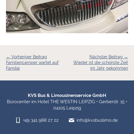
← Vorheriger Beitrag
Nächster Beitrag →
Familiencamper wartet auf
Wieder ist die schönste Zeit
Familie
im Jahr gekommen
Fußbereich-Informationen
KVS Bus & Limousinenservice GmbH
Bürocenter im Hotel THE WESTIN LEIPZIG • Gerberstr. 15 •
04105 Leipzig
+49 341 988 27 22
info@kvsbuslimo.de