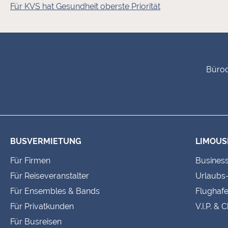
Für KVS hat Gesundheit oberste Priorität
Fußbereich-Informationen
Büroc
BUSVERMIETUNG
LIMOUS
Für Firmen
Busines
Für Reiseveranstalter
Urlaubs
Für Ensembles & Bands
Flughafe
Für Privatkunden
V.I.P. & 
Für Busreisen