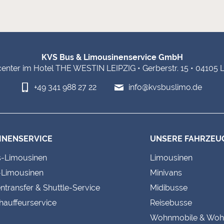
KVS Bus & Limousinenservice GmbH
enter im Hotel THE WESTIN LEIPZIG • Gerberstr. 15 • 04105 L
+49 341 988 27 22
info@kvsbuslimo.de
INENSERVICE
UNSERE FAHRZEU
s-Limousinen
Limousinen
-Limousinen
Minivans
ntransfer & Shuttle-Service
Midibusse
Chauffeurservice
Reisebusse
Wohnmobile & Wo